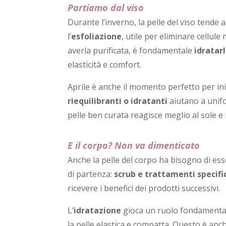
Partiamo dal viso
Durante l’inverno, la pelle del viso tende 
l’
esfoliazione
, utile per eliminare cellul
averla purificata, è fondamentale
idratar
elasticità e comfort.
Aprile è anche il momento perfetto per ini
riequilibranti o idratanti
aiutano a unif
pelle ben curata reagisce meglio al sole 
E il corpo? Non va dimenticato
Anche la pelle del corpo ha bisogno di esse
di partenza:
scrub e trattamenti specifi
ricevere i benefici dei prodotti successivi.
L’
idratazione
gioca un ruolo fondamental
la pelle elastica e compatta. Questo è anch