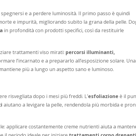
a spegnersi e a perdere luminosità. Il primo passo è quindi
e morte e impurità, migliorando subito la grana della pelle. D
la
in profondità con prodotti specifici, così da restituirle
ziare trattamenti viso mirati:
percorsi illuminanti,
ormare l’incarnato e a prepararlo all’esposizione solare. Una
e mantiene più a lungo un aspetto sano e luminoso.
re risvegliata dopo i mesi più freddi. L’
esfoliazione
è il pu
ci
aiutano a levigare la pelle, rendendola più morbida e pron
e: applicare costantemente creme nutrienti aiuta a manten
e il periodo ideale per iniziare
trattamenti corpo drenanti