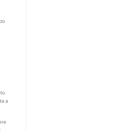
opo
nto
ta a
ere
,