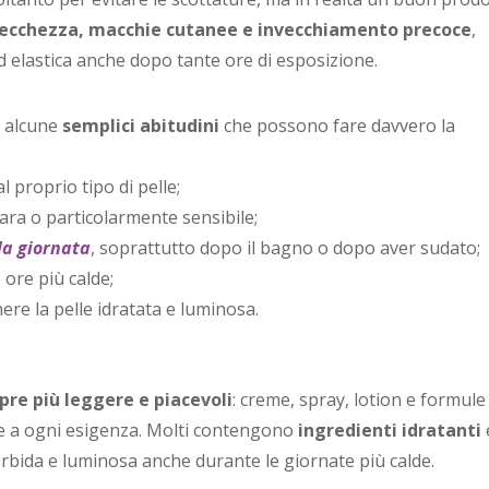
secchezza, macchie cutanee e invecchiamento precoce
,
 elastica anche dopo tante ore di esposizione.
o alcune
semplici abitudini
che possono fare davvero la
l proprio tipo di pelle;
iara o particolarmente sensibile;
la giornata
, soprattutto dopo il bagno o dopo aver sudato;
 ore più calde;
re la pelle idratata e luminosa.
re più leggere e piacevoli
: creme, spray, lotion e formule
nte a ogni esigenza. Molti contengono
ingredienti idratanti
orbida e luminosa anche durante le giornate più calde.