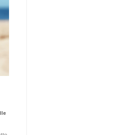
lle
otto