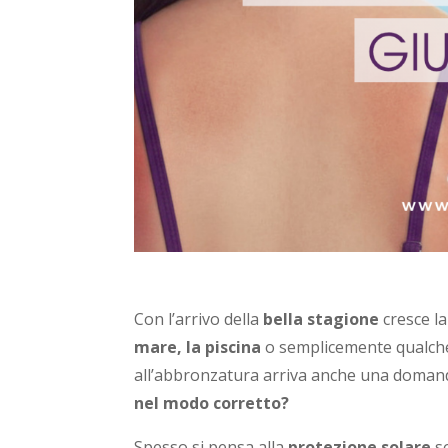
Con l’arrivo della
bella stagione
cresce la
mare, la piscina
o semplicemente qualche 
all’abbronzatura arriva anche una doman
nel modo corretto?
Spesso si pensa alla
protezione solare
so