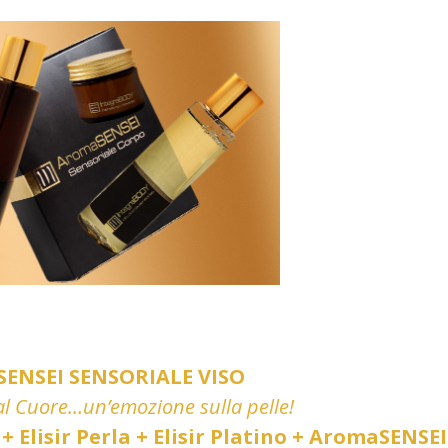
ENSEI SENSORIALE VISO
l Cuore…un’emozione sulla pelle!
+ Elisir Perla + Elisir Platino + AromaSENSEI