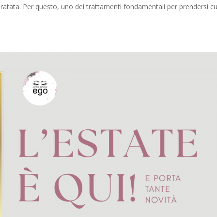
ratata. Per questo, uno dei trattamenti fondamentali per prendersi c